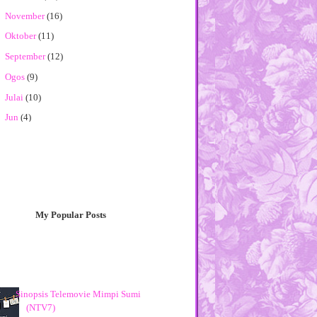
►
November
(16)
►
Oktober
(11)
►
September
(12)
►
Ogos
(9)
►
Julai
(10)
►
Jun
(4)
►
Mei
(8)
►
April
(5)
►
Mac
(5)
►
Februari
(7)
My Popular Posts
▼
Januari
(18)
Drama Titian Takdir (Slot Lestary TV3)
Drama Camelia Lakonan Diana Danielle
dan Saharul R...
Cerekarama Sir Alvin TV3
Sinopsis Telemovie Mimpi Sumi
(NTV7)
Baca Online Novel Seadanya Aku Karya