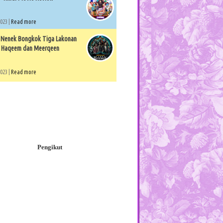
2023 |
Read more
 Nenek Bongkok Tiga Lakonan
 Haqeem dan Meerqeen
2023 |
Read more
Pengikut