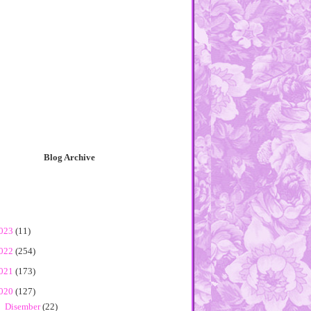
Blog Archive
023
(11)
022
(254)
021
(173)
020
(127)
►
Disember
(22)