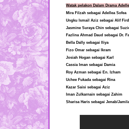
Watak pelakon Dalam Drama Adelle
Mira Filzah
sebagai Adellea Sofea
Ungku Ismail Aziz
sebagai Alif Fir
Jasmine Suraya Chin
sebagai Suzi
Fazlina Ahmad Daud
sebagai Dr. F
Bella Dally
sebagai Iliya
Fizo Omar
sebagai Ikram
Josiah Hogan
sebagai Karl
Cassia Iman sebagai Damia
Roy Azman
sebagai En. Izham
Uchee Fukada sebagai Rina
Kazar Saisi
sebagai Aziz
Iman Zulkarnain sebagai Zahim
Sharisa Haris sebagai Jenab/Jamil