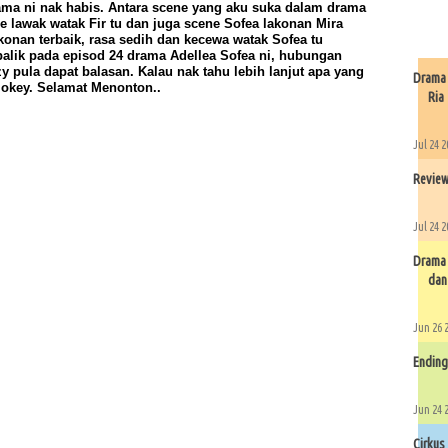
rama ni nak habis. Antara scene yang aku suka dalam drama
e lawak watak Fir tu dan juga scene Sofea lakonan Mira
onan terbaik, rasa sedih dan kecewa watak Sofea tu
rbalik pada episod 24 drama Adellea Sofea ni, hubungan
y pula dapat balasan. Kalau nak tahu lebih lanjut apa yang
Drama 
 okey. Selamat Menonton..
Ria
Jul 24 2
Review
Jul 24 2
Drama 
dan 
Jun 26 
Ending
Jun 24 
Cirkus