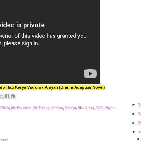
ro Hati Karya Wardina Aisyah (Drama Adaptasi Novel)
►
2
 Filzah
,
My Favourite
,
My Feeling
,
Pelakon
,
Popular
,
Slot Akasia
,
TV3
,
Ungku
►
2
►
2
▼
2
0 PTG