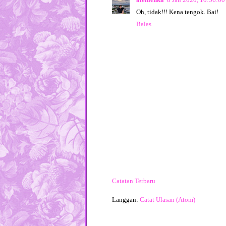
Oh, tidak!!! Kena tengok. Bai!
Balas
Catatan Terbaru
Langgan:
Catat Ulasan (Atom)