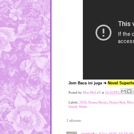
Jom Baca ini juga ➔
Novel Superhe
Posted by
Miss MuLaN
at
10:20 PTG
Labels:
2020
,
Drama Bersiri
,
Drama Best
,
Mira
Ismail
,
Watak
1 ulasan:
aienienka
8 Jan 2020, 10:56:0