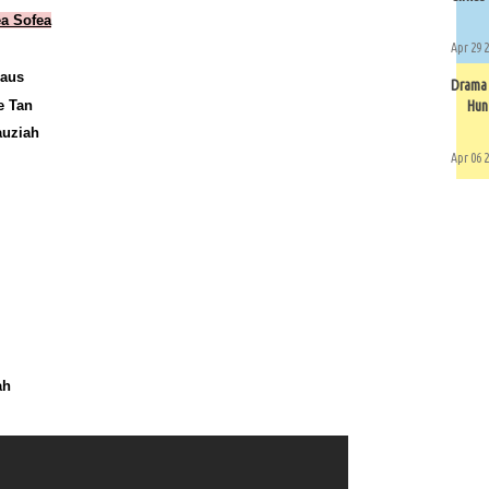
a Sofea
Apr 29 
daus
Drama
e Tan
Hun
auziah
Apr 06 
ah